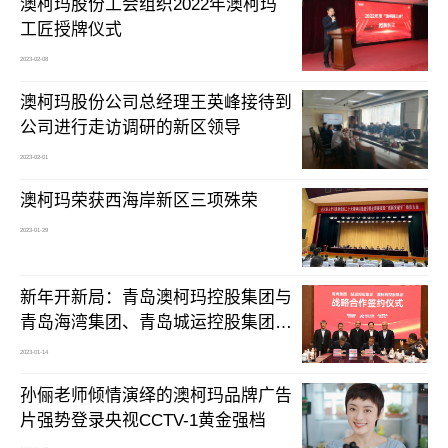
澳柯玛股份工会组织2022年澳柯玛
工匠授牌仪式
2023-02-08
澳柯玛股份公司总经理王英峰接待到
公司进行走访调研的新区领导
2023-02-01
澳柯玛荣获西海岸新区三项殊荣
2023-01-29
新年开新局：青岛澳柯玛控股集团与
青岛海湾集团、青岛城运控股集团签
署战略合作框架协议
2023-01-14
孙俪老师倾情演绎的澳柯玛品牌广告
片强势登录央视CCTV-1黄金强档