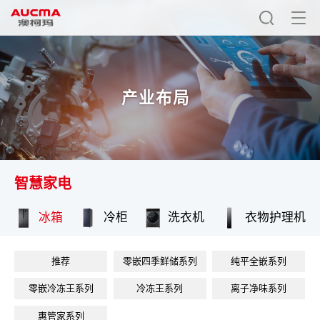
产业布局
智慧家电
冰箱
冷柜
洗衣机
衣物护理机
推荐
零嵌四季鲜储系列
纯平全嵌系列
零嵌冷冻王系列
冷冻王系列
离子净味系列
惠管家系列