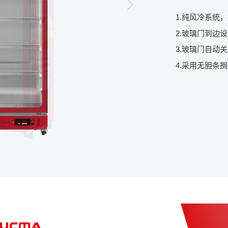
1.纯风冷系统
2.玻璃门到边
3.玻璃门自动
4.采用无胆条