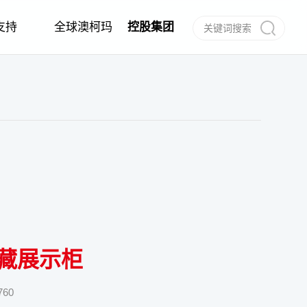
支持
全球澳柯玛
控股集团
作
任
建档
信息公告
经销商合作
电子说明书
合作伙伴
呼叫中心
藏展示柜
760