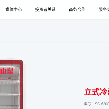
媒体中心
投资者关系
商务合作
服务
荣誉
企业简介
智慧家居
公司新闻
招标采购
金海豚服务
智慧家电
股权管理
人才战略
企业文化
发展历程
公司新闻
个人用户
智慧冷链
品牌故事
供应商合作
智慧家居
股票信息
职业规划
股权管理
报装报修
社会责任
冷链运输场景
企业荣誉
媒体报道
企业用户
生物医疗
金海豚服务
智慧冷链
信息披露
经销商合作
社会招聘
股票信息
在线建档
企业图腾
招标采购
企业文化
品牌故事
人力资源
报装报修
生物医疗
信息公告
校园招聘
信息披露
呼叫中心
科技创新
合作伙伴
供应商合
社会责
在线
立式冷
型号：SC-620/