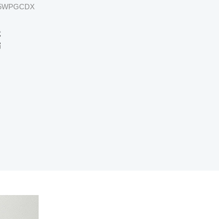
5WPGCDX
忧
霜