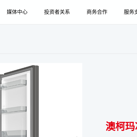
媒体中心
投资者关系
商务合作
服务
荣誉
企业简介
智慧家居
公司新闻
招标采购
金海豚服务
智慧家电
股权管理
人才战略
企业文化
发展历程
公司新闻
个人用户
智慧冷链
品牌故事
供应商合作
智慧家居
股票信息
职业规划
股权管理
报装报修
社会责任
企业荣誉
媒体报道
企业用户
生物医疗
金海豚服务
智慧冷链
信息披露
经销商合作
社会招聘
股票信息
在线建档
企业图腾
招标采购
企业文化
品牌故事
人力资源
报装报修
生物医疗
信息公告
校园招聘
信息披露
呼叫中心
科技创新
合作伙伴
供应商合
社会责
在线
澳柯玛