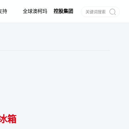
支持
全球澳柯玛
控股集团
作
任
建档
信息公告
经销商合作
电子说明书
合作伙伴
呼叫中心
冰箱