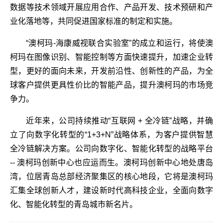
数据等技术领域开展应用合作、产品开发、技术预研和产
业化落地等，共同促进国家标准的制定和实施。
“澳柯玛-海康威视联合实验室”的成立和运行，将使澳
柯玛在图像识别、智能控制等方面快速提升，加速企业转
型，更好的面向未来，开发前沿性、创新性的产品，为全
球客户提供更具性价比的智能产品，提升澳柯玛的市场竞
争力。
近年来，公司持续推动“互联网 + 全冷链”战略，并确
立了向数字化转型的“1+3+N”战略体系，为客户提供智慧
全冷链解决方案。公司向数字化、智能化转型的战略平台
-- 澳柯玛创新中心也应运而生。澳柯玛创新中心地处唐岛
湾，位居青岛总部经济聚集区的核心地段，它将是澳柯玛
汇集全球创新人才，建设新时代高科技企业，全面向数字
化、智能化转型的青岛城市新名片。