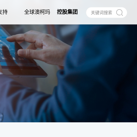
支持
全球澳柯玛
控股集团
作
任
建档
信息公告
经销商合作
电子说明书
合作伙伴
呼叫中心